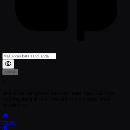
Masuk
*
Jika Anda mengalami Kesulitan saat login, Silahkan
hubungi kami di Live Chat untuk Membantu anda
selanjutnya
home