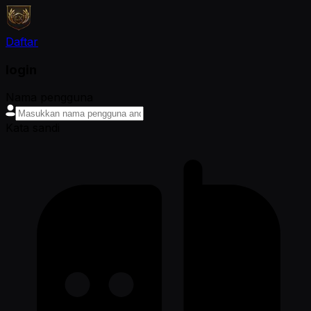
Daftar
login
Nama pengguna
Kata sandi