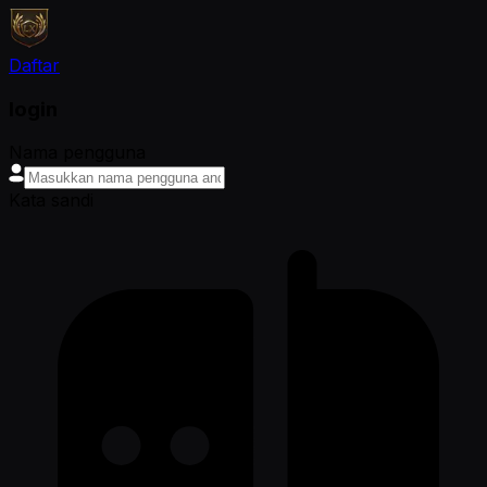
Daftar
login
Nama pengguna
Kata sandi