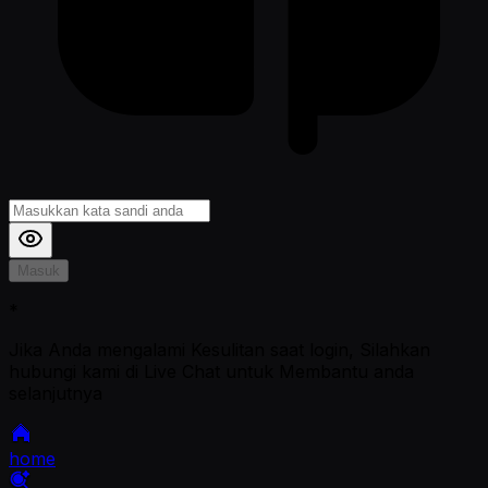
Masuk
*
Jika Anda mengalami Kesulitan saat login, Silahkan
hubungi kami di Live Chat untuk Membantu anda
selanjutnya
home