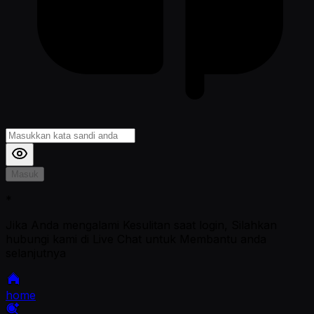
Masuk
*
Jika Anda mengalami Kesulitan saat login, Silahkan
hubungi kami di Live Chat untuk Membantu anda
selanjutnya
home