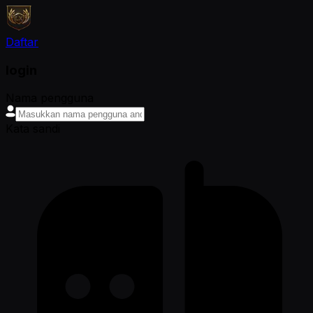
Daftar
login
Nama pengguna
Kata sandi