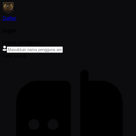
Daftar
login
Nama pengguna
Kata sandi