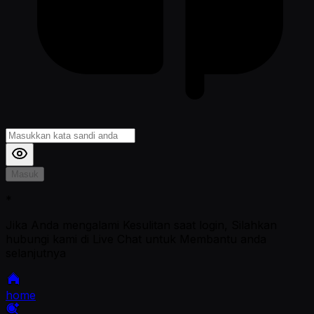
Masuk
*
Jika Anda mengalami Kesulitan saat login, Silahkan
hubungi kami di Live Chat untuk Membantu anda
selanjutnya
home