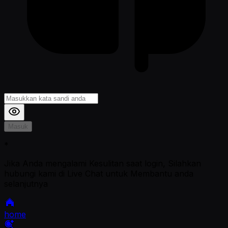
Masuk
*
Jika Anda mengalami Kesulitan saat login, Silahkan
hubungi kami di Live Chat untuk Membantu anda
selanjutnya
home