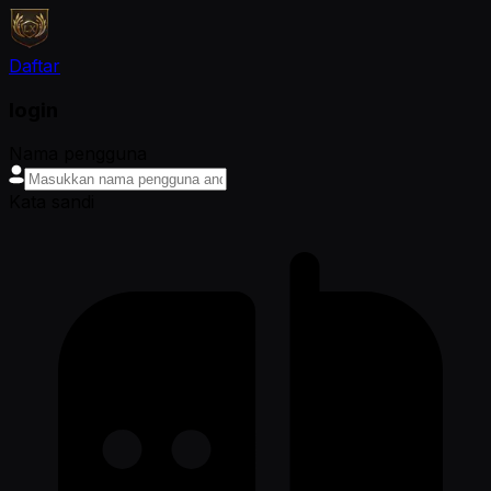
Daftar
login
Nama pengguna
Kata sandi