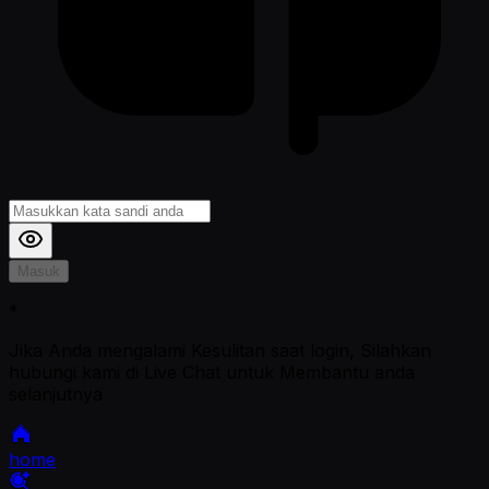
Masuk
*
Jika Anda mengalami Kesulitan saat login, Silahkan
hubungi kami di Live Chat untuk Membantu anda
selanjutnya
home