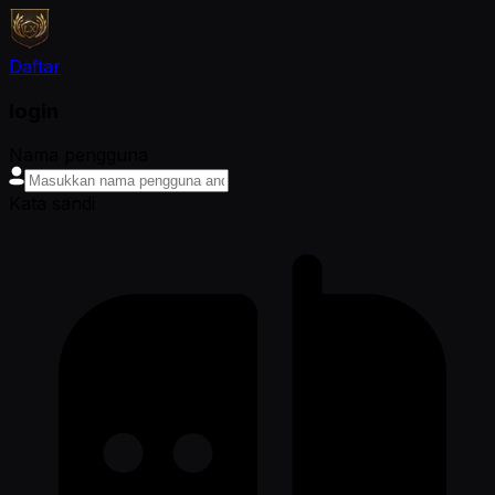
Daftar
login
Nama pengguna
Kata sandi