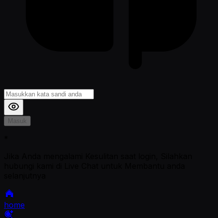
Masuk
*
Jika Anda mengalami Kesulitan saat login, Silahkan
hubungi kami di Live Chat untuk Membantu anda
selanjutnya
home