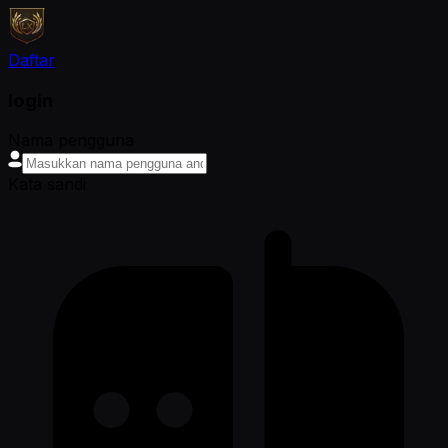
Daftar
login
Nama pengguna
Kata sandi